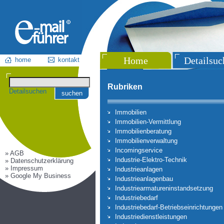
Home
Detailsuc
home
kontakt
Rubriken
Detailsuchen
suchen
Immobilien
Immobilien-Vermittlung
Immobilienberatung
Immobilienverwaltung
Incomingservice
» AGB
Industrie-Elektro-Technik
» Datenschutzerklärung
» Impressum
Industrieanlagen
» Google My Business
Industrieanlagenbau
Industriearmatureninstandsetzung
Industriebedarf
Industriebedarf-Betriebseinrichtungen
Industriedienstleistungen