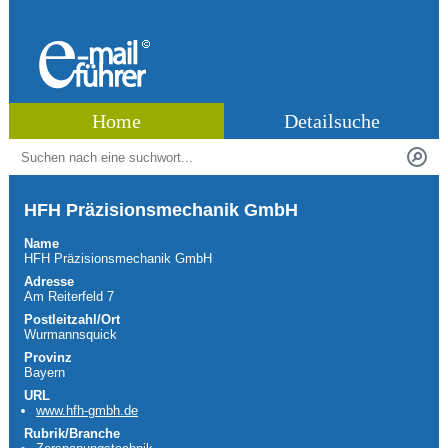
Home
Detailsuche
HFH Präzisionsmechanik GmbH
Name
HFH Präzisionsmechanik GmbH
Adresse
Am Reiterfeld 7
Postleitzahl/Ort
Wurmannsquick
Provinz
Bayern
URL
www.hfh-gmbh.de
Rubrik/Branche