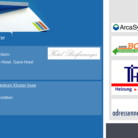
he
rkheim
Hotel, Garni-Hotel
ntrum Kloster Irsee
stätten