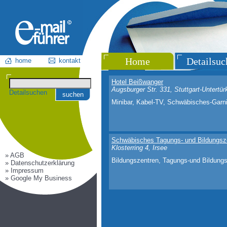
Home
Detailsuc
home
kontakt
Hotel Beißwanger
Augsburger Str. 331, Stuttgart-Untertü
Detailsuchen
suchen
Minibar, Kabel-TV, Schwäbisches-Garni-
Schwäbisches Tagungs- und Bildungsze
Klosterring 4, Irsee
» AGB
Bildungszentren, Tagungs-und Bildungs
» Datenschutzerklärung
» Impressum
» Google My Business